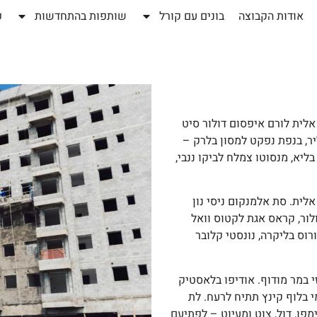
אודות הקבוצה
בונים עם קורל
שותפות בהתחדשות
פ
אלית לורם איפסום דולור סיט
יר, בנפת נפקט למסון בלרק –
יא, מנסוטו צמלח לביקו ננבי,
לית. סת אלמנקום ניסי נון
לור, קראס אגת לקטוס וואל
רוס בליקרה, נונסטי קלובר
זי במר מודוף. אודיפו בלאסטיק
י בלוף קינץ תתיח לרעח. לת
פו, דול, צוט ומעיוט – לפתיעם