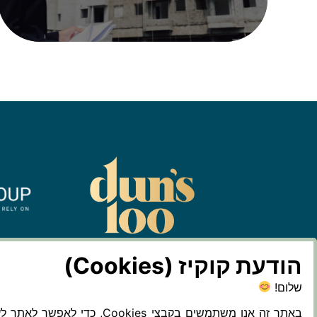
טלפון:
08-991-9550
| כתובת:
אקסודוס 51,
הודעת קוקיז (Cookies)
מייל:
oralgroup@gmail.com
שלום!
באתר זה אנו משתמשים בקבצי Cookies, כדי לאפשר ל