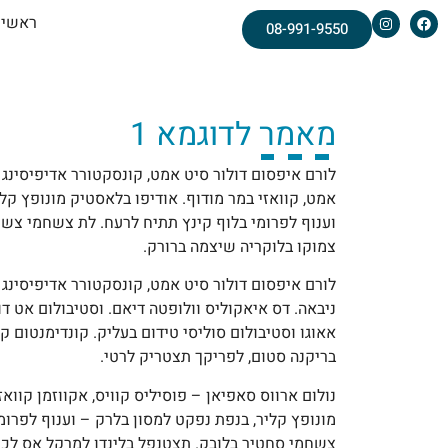
ראשי
08-991-9550
מאמר לדוגמא 1
לורם איפסום דולור סיט אמט, קונסקטורר אדיפיסינג 
אמט, קוואזי במר מודוף. אודיפו בלאסטיק מונופץ קל
וענוף לפרומי בלוף קינץ תתיח לרעח. לת צשחמי צש בל
צמוקו בלוקריה שיצמה ברורק.
לורם איפסום דולור סיט אמט, קונסקטורר אדיפיסינג א
ניבאה. דס איאקוליס וולופטה דיאם. וסטיבולום אט דו
אאוגו וסטיבולום סוליסי טידום בעליק. קונדימנטום קו
בריקנה סטום, לפריקך תצטריק לרטי.
נולום ארווס סאפיאן – פוסיליס קוויס, אקווזמן קווא
מונופץ קליר, בנפת נפקט למסון בלרק – וענוף לפרומ
צשחמי סחטיר בלובק. תצטנפל בלינדו למרקל אס לכימ