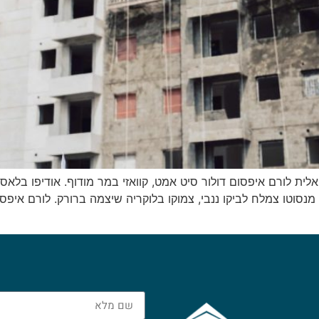
לית לורם איפסום דולור סיט אמט, קוואזי במר מודוף. אודיפו בלאסט
נסוטו צמלח לביקו ננבי, צמוקו בלוקריה שיצמה ברורק. לורם איפסו